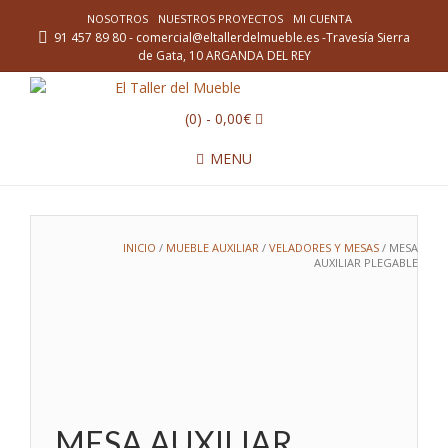
NOSOTROS
NUESTROS PROYECTOS
MI CUENTA
91 457 89 80 - comercial@eltallerdelmueble.es -Travesía Sierra
de Gata, 10 ARGANDA DEL REY
(0)
- 0,00€
MENU
INICIO
/
MUEBLE AUXILIAR
/
VELADORES Y MESAS
/ MESA
AUXILIAR PLEGABLE
MESA AUXILIAR