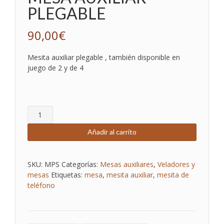
PLEGABLE
90,00
€
Mesita auxiliar plegable , también disponible en
juego de 2 y de 4
MESA
AUXILIAR
PLEGABLE
Añadir al carrito
cantidad
SKU:
MPS
Categorías:
Mesas auxiliares
,
Veladores y
mesas
Etiquetas:
mesa
,
mesita auxiliar
,
mesita de
teléfono