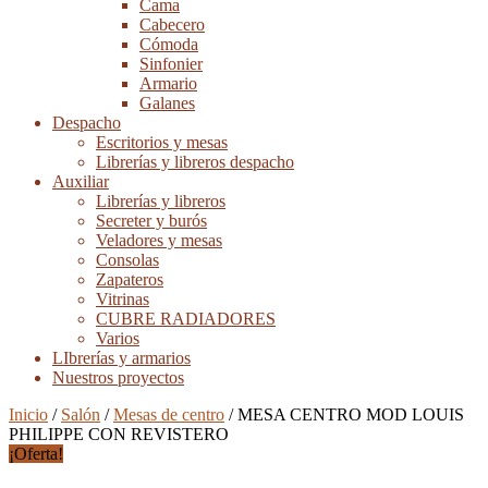
Cama
Cabecero
Cómoda
Sinfonier
Armario
Galanes
Despacho
Escritorios y mesas
Librerías y libreros despacho
Auxiliar
Librerías y libreros
Secreter y burós
Veladores y mesas
Consolas
Zapateros
Vitrinas
CUBRE RADIADORES
Varios
LIbrerías y armarios
Nuestros proyectos
Inicio
/
Salón
/
Mesas de centro
/ MESA CENTRO MOD LOUIS
PHILIPPE CON REVISTERO
¡Oferta!