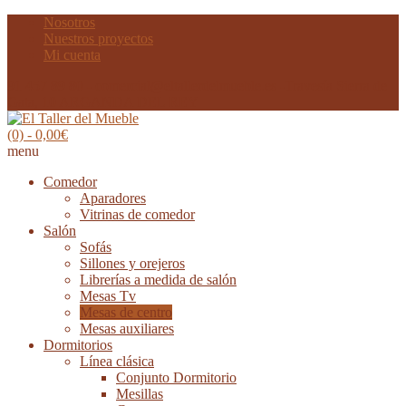
Nosotros
Nuestros proyectos
Mi cuenta
91 457 89 80 - comercial@eltallerdelmueble.es -Travesía Sierra de
Gata, 10 ARGANDA DEL REY
(0)
- 0,00€
menu
Comedor
Aparadores
Vitrinas de comedor
Salón
Sofás
Sillones y orejeros
Librerías a medida de salón
Mesas Tv
Mesas de centro
Mesas auxiliares
Dormitorios
Línea clásica
Conjunto Dormitorio
Mesillas