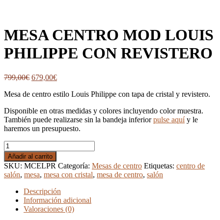
MESA CENTRO MOD LOUIS
PHILIPPE CON REVISTERO
El
El
799,00
€
679,00
€
precio
precio
Mesa de centro estilo Louis Philippe con tapa de cristal y revistero.
original
actual
era:
es:
Disponible en otras medidas y colores incluyendo color muestra.
799,00€.
679,00€.
También puede realizarse sin la bandeja inferior
pulse aquí
y le
haremos un presupuesto.
MESA
CENTRO
Añadir al carrito
MOD
SKU:
MCELPR
Categoría:
Mesas de centro
Etiquetas:
centro de
LOUIS
salón
,
mesa
,
mesa con cristal
,
mesa de centro
,
salón
PHILIPPE
CON
Descripción
REVISTERO
Información adicional
cantidad
Valoraciones (0)