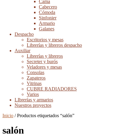
Cama
Cabecero
Cómoda
Sinfonier
Armario
Galanes
Despacho
Escritorios y mesas
Librerías y libreros despacho
Auxiliar
Librerías y libreros
Secreter y burós
Veladores y mesas
Consolas
Zapateros
Vitrinas
CUBRE RADIADORES
Varios
LIbrerías y armarios
Nuestros proyectos
Inicio
/ Productos etiquetados “salón”
salón