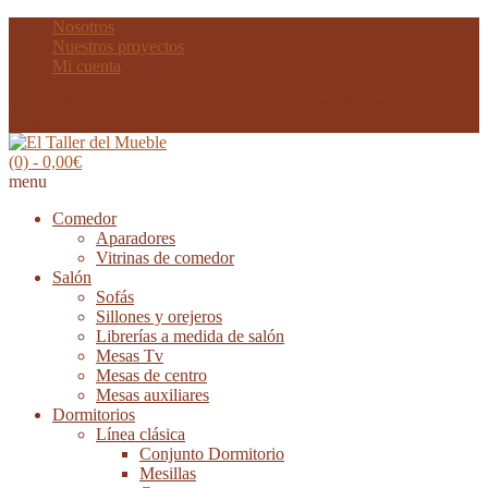
Nosotros
Nuestros proyectos
Mi cuenta
91 457 89 80 - comercial@eltallerdelmueble.es -Travesía Sierra de
Gata, 10 ARGANDA DEL REY
(0)
- 0,00€
menu
Comedor
Aparadores
Vitrinas de comedor
Salón
Sofás
Sillones y orejeros
Librerías a medida de salón
Mesas Tv
Mesas de centro
Mesas auxiliares
Dormitorios
Línea clásica
Conjunto Dormitorio
Mesillas