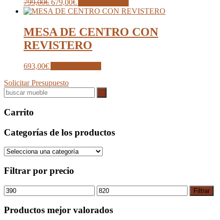
El
El
799,00
€
679,00
€
Añadir al carrito
precio
precio
original
actual
era:
es:
MESA DE CENTRO CON
799,00€.
679,00€.
REVISTERO
693,00
€
Añadir al carrito
Solicitar Presupuesto
Carrito
Categorías de los productos
Filtrar por precio
Precio
Precio
Filtrar
mínimo
máximo
Productos mejor valorados