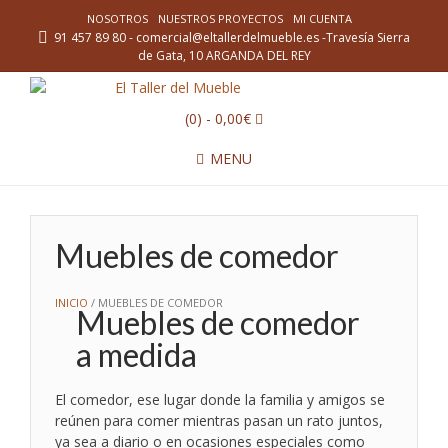
NOSOTROS
NUESTROS PROYECTOS
MI CUENTA
91 457 89 80 - comercial@eltallerdelmueble.es -Travesía Sierra
de Gata, 10 ARGANDA DEL REY
(0)
- 0,00€
MENU
Muebles de comedor
INICIO
/ MUEBLES DE COMEDOR
Muebles de comedor
a medida
El comedor, ese lugar donde la familia y amigos se
reúnen para comer mientras pasan un rato juntos,
ya sea a diario o en ocasiones especiales como