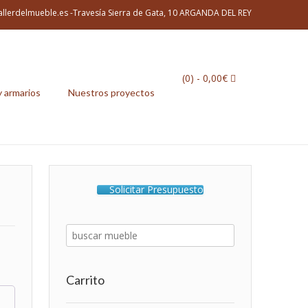
allerdelmueble.es -Travesía Sierra de Gata, 10 ARGANDA DEL REY
(0)
- 0,00€
y armarios
Nuestros proyectos
Solicitar Presupuesto
Carrito