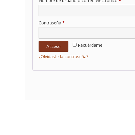
Obligat
Nombre de usuario o correo electrónico
*
Obligatorio
Contraseña
*
Recuérdame
Acceso
¿Olvidaste la contraseña?