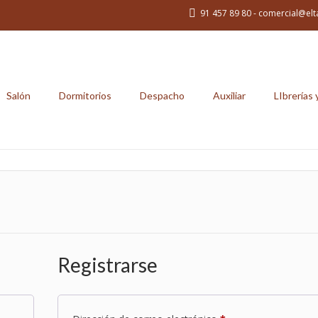
91 457 89 80 - comercial@elt
Salón
Dormitorios
Despacho
Auxiliar
LIbrerías 
Registrarse