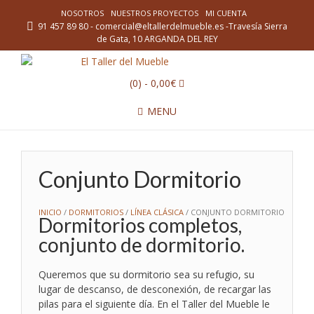
NOSOTROS
NUESTROS PROYECTOS
MI CUENTA
91 457 89 80 - comercial@eltallerdelmueble.es -Travesía Sierra
de Gata, 10 ARGANDA DEL REY
(0)
- 0,00€
MENU
Conjunto Dormitorio
INICIO
/
DORMITORIOS
/
LÍNEA CLÁSICA
/ CONJUNTO DORMITORIO
Dormitorios completos,
conjunto de dormitorio.
Queremos que su dormitorio sea su refugio, su
lugar de descanso, de desconexión, de recargar las
pilas para el siguiente día. En el Taller del Mueble le