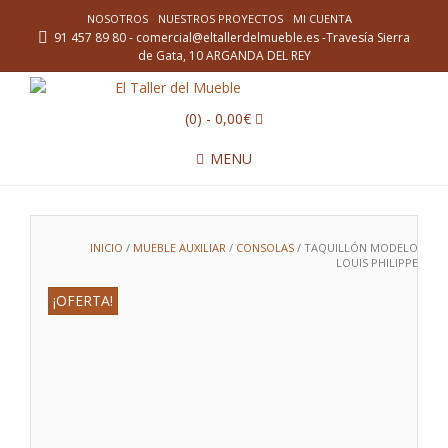
NOSOTROS
NUESTROS PROYECTOS
MI CUENTA
91 457 89 80 - comercial@eltallerdelmueble.es -Travesía Sierra
de Gata, 10 ARGANDA DEL REY
(0)
- 0,00€
MENU
INICIO
/
MUEBLE AUXILIAR
/
CONSOLAS
/ TAQUILLÓN MODELO
LOUIS PHILIPPE
¡OFERTA!