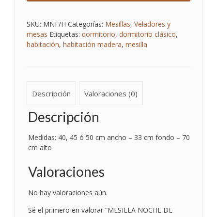
NOGAL
CON
MARQUETERIA
SKU:
MNF/H
Categorías:
Mesillas
,
Veladores y
3
mesas
Etiquetas:
dormitorio
,
dormitorio clásico
,
CAJONES
habitación
,
habitación madera
,
mesilla
Y
1
HUECO
cantidad
Descripción
Valoraciones (0)
Descripción
Medidas: 40, 45 ó 50 cm ancho – 33 cm fondo – 70
cm alto
Valoraciones
No hay valoraciones aún.
Sé el primero en valorar “MESILLA NOCHE DE