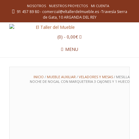
NOSOTROS
NUESTROS PROYECTOS
MI CUENTA
91 457 89 80 - comercial@eltallerdelmueble.es -Travesía Sierra
de Gata, 10 ARGANDA DEL REY
(0)
- 0,00€
MENU
INICIO
/
MUEBLE AUXILIAR
/
VELADORES Y MESAS
/ MESILLA
NOCHE DE NOGAL CON MARQUETERIA 3 CAJONES Y 1 HUECO