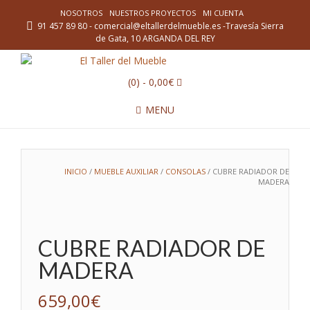
NOSOTROS
NUESTROS PROYECTOS
MI CUENTA
91 457 89 80 - comercial@eltallerdelmueble.es -Travesía Sierra
de Gata, 10 ARGANDA DEL REY
(0)
- 0,00€
MENU
INICIO
/
MUEBLE AUXILIAR
/
CONSOLAS
/ CUBRE RADIADOR DE
MADERA
CUBRE RADIADOR DE
MADERA
659,00
€