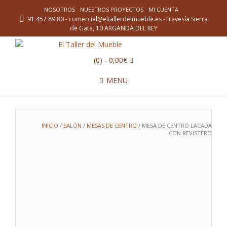
NOSOTROS
NUESTROS PROYECTOS
MI CUENTA
91 457 89 80 - comercial@eltallerdelmueble.es -Travesía Sierra
de Gata, 10 ARGANDA DEL REY
(0)
- 0,00€
MENU
INICIO
/
SALÓN
/
MESAS DE CENTRO
/ MESA DE CENTRO LACADA
CON REVISTERO