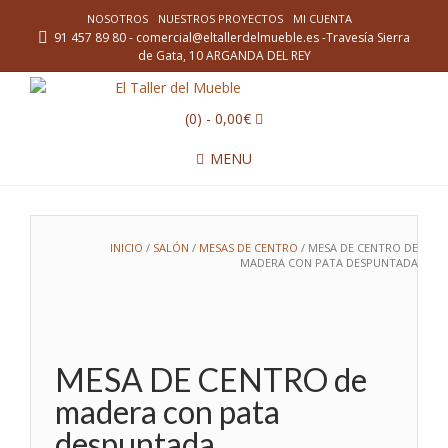
NOSOTROS
NUESTROS PROYECTOS
MI CUENTA
91 457 89 80 - comercial@eltallerdelmueble.es -Travesía Sierra
de Gata, 10 ARGANDA DEL REY
(0)
- 0,00€
MENU
INICIO
/
SALÓN
/
MESAS DE CENTRO
/ MESA DE CENTRO DE
MADERA CON PATA DESPUNTADA
MESA DE CENTRO de
madera con pata
despuntada