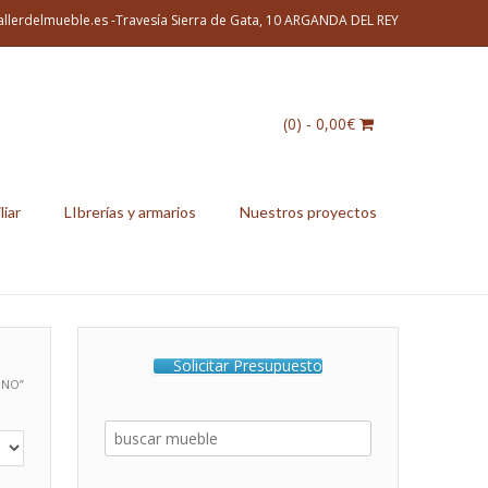
allerdelmueble.es -Travesía Sierra de Gata, 10 ARGANDA DEL REY
(0)
- 0,00€
liar
LIbrerías y armarios
Nuestros proyectos
Solicitar Presupuesto
ONO”