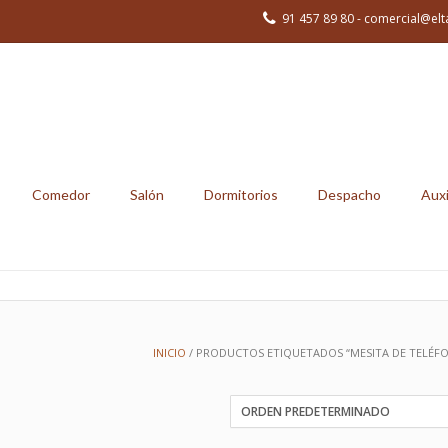
91 457 89 80 - comercial@elt
Comedor
Salón
Dormitorios
Despacho
Auxi
INICIO
/ PRODUCTOS ETIQUETADOS “MESITA DE TELÉF