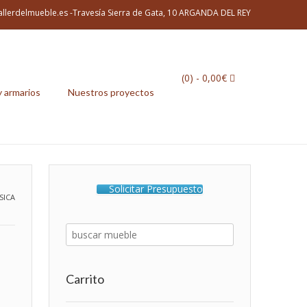
allerdelmueble.es -Travesía Sierra de Gata, 10 ARGANDA DEL REY
(0)
- 0,00€
y armarios
Nuestros proyectos
Solicitar Presupuesto
SICA
Carrito