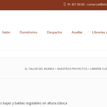
91 457 89 80 - comercial@elt
Salón
Dormitorios
Despacho
Auxiliar
LIbrerías 
EL TALLER DEL MUEBLE
>
NUESTROS PROYECTOS
>
LIBRERÍA CLÁ
as bajas y baldas regulables en altura.
clásica