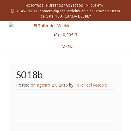
NOSOTROS
NUESTROS PROYECTOS
MI CUENTA
91 457 89 80 - comercial@eltallerdelmueble.es -Travesía Sierra
de Gata, 10 ARGANDA DEL REY
(0)
- 0,00€
MENU
S018b
Posted on
agosto 27, 2016
by
Taller del Mueble