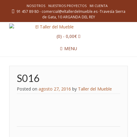
NOSOTROS
NUESTROS PROYECTOS
MI CUENTA
91 457 89 80 - comercial@eltallerdelmueble.es -Travesía Sierra
de Gata, 10 ARGANDA DEL REY
(0)
- 0,00€
MENU
S016
Posted on
agosto 27, 2016
by
Taller del Mueble