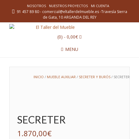
NOSOTROS
NUESTROS PROYECTOS
MI CUENTA
91 457 89 80 - comercial@eltallerdelmueble.es -Travesía Sierra
de Gata, 10 ARGANDA DEL REY
(0)
- 0,00€
MENU
INICIO
/
MUEBLE AUXILIAR
/
SECRETER Y BURÓS
/ SECRETER
SECRETER
1.870,00
€