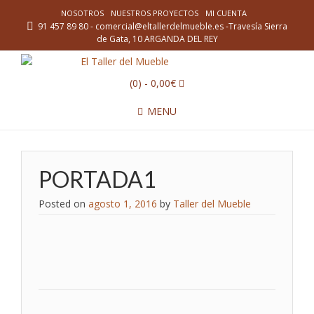
NOSOTROS
NUESTROS PROYECTOS
MI CUENTA
91 457 89 80 - comercial@eltallerdelmueble.es -Travesía Sierra
de Gata, 10 ARGANDA DEL REY
(0)
- 0,00€
MENU
PORTADA1
Posted on
agosto 1, 2016
by
Taller del Mueble