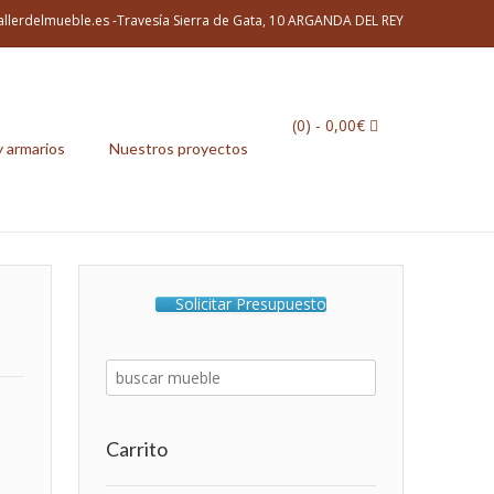
allerdelmueble.es -Travesía Sierra de Gata, 10 ARGANDA DEL REY
(0)
- 0,00€
y armarios
Nuestros proyectos
Solicitar Presupuesto
Carrito