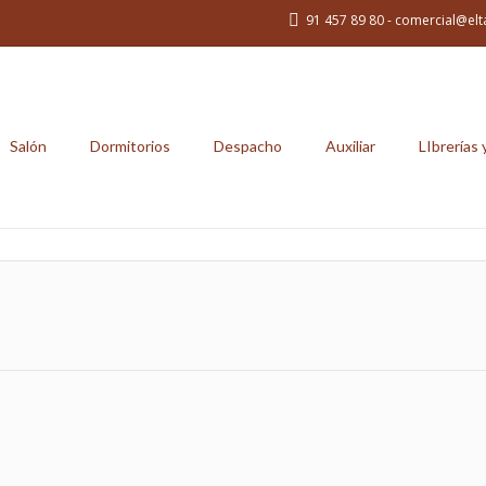
91 457 89 80 - comercial@elt
Salón
Dormitorios
Despacho
Auxiliar
LIbrerías 