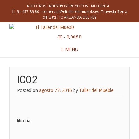
NOSOTROS
NUESTROS PROYECTOS
MI CUENTA
91 457 89 80 - comercial@eltallerdelmueble.es -Travesía Sierra
de Gata, 10 ARGANDA DEL REY
(0)
- 0,00€
MENU
l002
Posted on
agosto 27, 2016
by
Taller del Mueble
librería