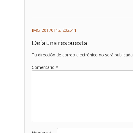
Navegación
IMG_20170112_202611
de
Deja una respuesta
entradas
Tu dirección de correo electrónico no será publicada
Comentario
*
Nombre
*