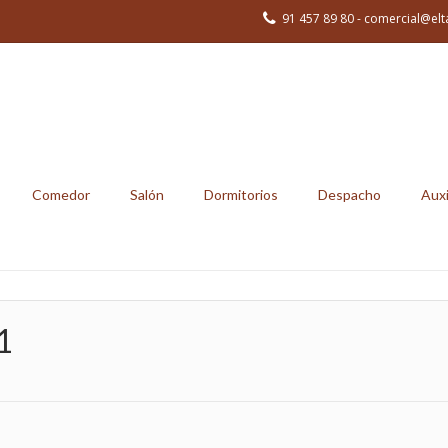
91 457 89 80 - comercial@elt
Comedor
Salón
Dormitorios
Despacho
Auxi
1