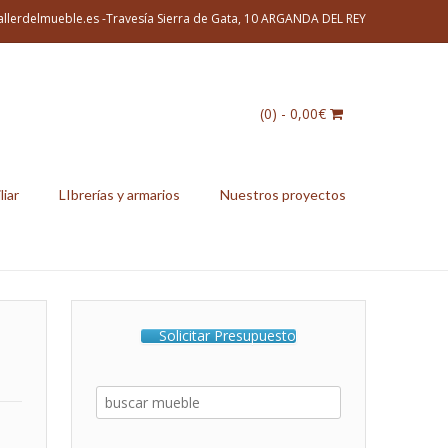
allerdelmueble.es -Travesía Sierra de Gata, 10 ARGANDA DEL REY
(0)
- 0,00€
liar
LIbrerías y armarios
Nuestros proyectos
Solicitar Presupuesto