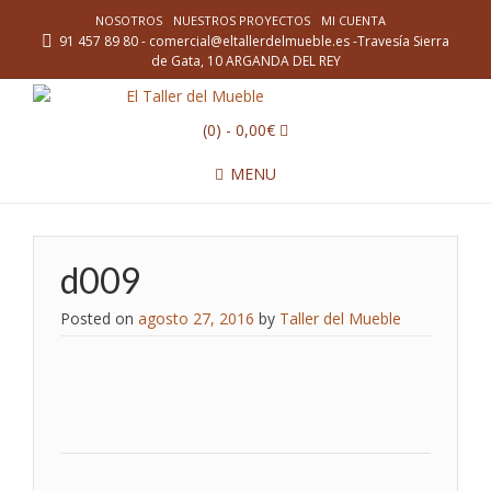
NOSOTROS
NUESTROS PROYECTOS
MI CUENTA
91 457 89 80 - comercial@eltallerdelmueble.es -Travesía Sierra
de Gata, 10 ARGANDA DEL REY
(0)
- 0,00€
MENU
d009
Posted on
agosto 27, 2016
by
Taller del Mueble