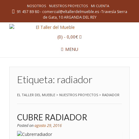
NOSOTROS
NUESTROS PROYECTOS
MI CUENTA
91 457 89 80 - comercial@eltallerdelmueble.es -Travesía Sierra
de Gata, 10 ARGANDA DEL REY
(0)
- 0,00€
MENU
Etiqueta:
radiador
EL TALLER DEL MUEBLE
>
NUESTROS PROYECTOS
>
RADIADOR
CUBRE RADIADOR
Posted on
agosto 29, 2016