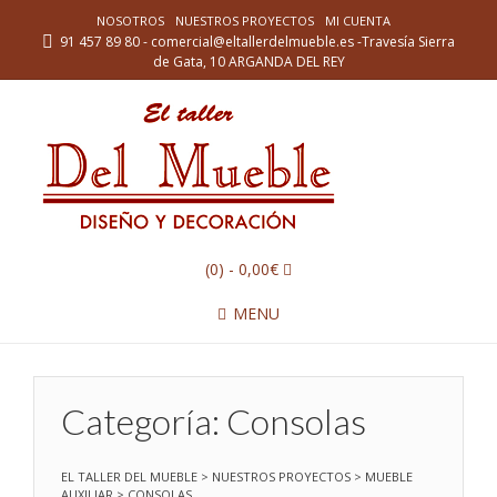
NOSOTROS
NUESTROS PROYECTOS
MI CUENTA
91 457 89 80 - comercial@eltallerdelmueble.es -Travesía Sierra
de Gata, 10 ARGANDA DEL REY
(0)
- 0,00€
MENU
Categoría:
Consolas
EL TALLER DEL MUEBLE
>
NUESTROS PROYECTOS
>
MUEBLE
AUXILIAR
>
CONSOLAS