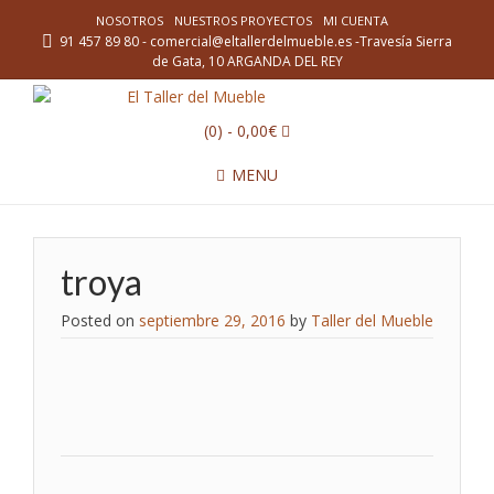
NOSOTROS
NUESTROS PROYECTOS
MI CUENTA
91 457 89 80 - comercial@eltallerdelmueble.es -Travesía Sierra
de Gata, 10 ARGANDA DEL REY
(0)
- 0,00€
MENU
troya
Posted on
septiembre 29, 2016
by
Taller del Mueble