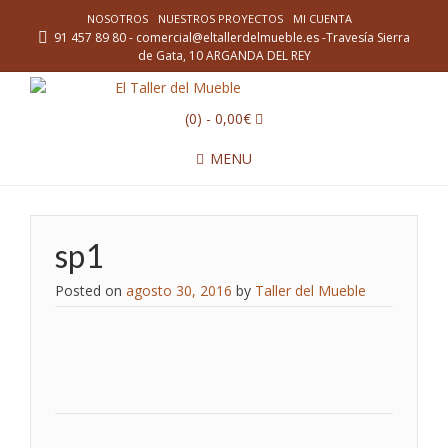
NOSOTROS
NUESTROS PROYECTOS
MI CUENTA
91 457 89 80 - comercial@eltallerdelmueble.es -Travesía Sierra
de Gata, 10 ARGANDA DEL REY
(0)
- 0,00€
MENU
sp1
Posted on
agosto 30, 2016
by
Taller del Mueble