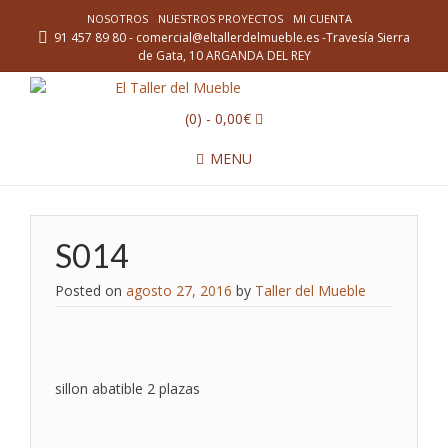
NOSOTROS
NUESTROS PROYECTOS
MI CUENTA
91 457 89 80 - comercial@eltallerdelmueble.es -Travesía Sierra
de Gata, 10 ARGANDA DEL REY
(0)
- 0,00€
MENU
S014
Posted on
agosto 27, 2016
by
Taller del Mueble
sillon abatible 2 plazas