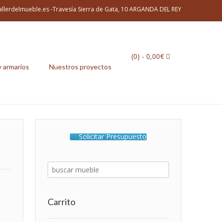
allerdelmueble.es -Travesía Sierra de Gata, 10 ARGANDA DEL REY
(0)
- 0,00€
y armarios
Nuestros proyectos
Solicitar Presupuesto
Carrito