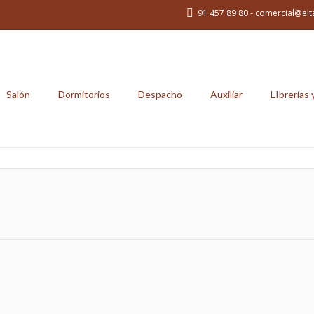
91 457 89 80 - comercial@elt
Salón
Dormitorios
Despacho
Auxiliar
LIbrerías 