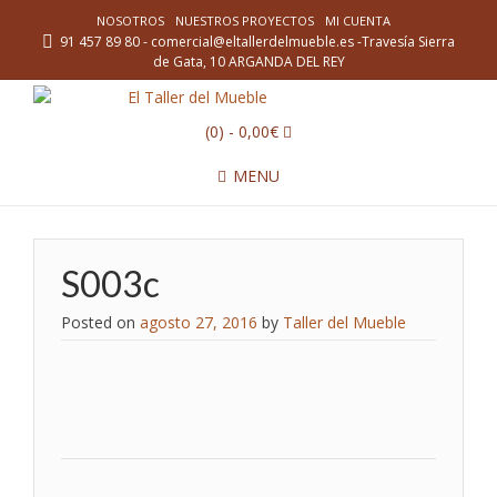
NOSOTROS
NUESTROS PROYECTOS
MI CUENTA
91 457 89 80 - comercial@eltallerdelmueble.es -Travesía Sierra
de Gata, 10 ARGANDA DEL REY
(0)
- 0,00€
MENU
S003c
Posted on
agosto 27, 2016
by
Taller del Mueble