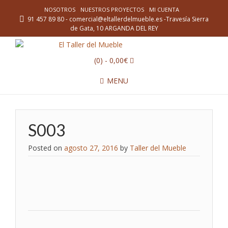
NOSOTROS
NUESTROS PROYECTOS
MI CUENTA
91 457 89 80 - comercial@eltallerdelmueble.es -Travesía Sierra
de Gata, 10 ARGANDA DEL REY
(0)
- 0,00€
MENU
S003
Posted on
agosto 27, 2016
by
Taller del Mueble