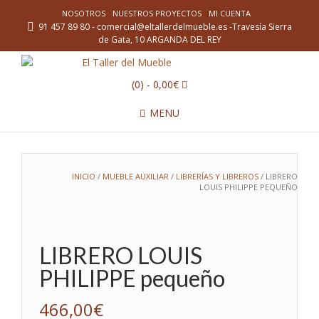
NOSOTROS
NUESTROS PROYECTOS
MI CUENTA
91 457 89 80 - comercial@eltallerdelmueble.es -Travesía Sierra
de Gata, 10 ARGANDA DEL REY
(0)
- 0,00€
MENU
INICIO
/
MUEBLE AUXILIAR
/
LIBRERÍAS Y LIBREROS
/ LIBRERO
LOUIS PHILIPPE PEQUEÑO
LIBRERO LOUIS
PHILIPPE pequeño
466,00
€