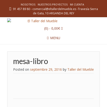
NOSOTROS
NUESTROS PROYECTOS
MI CUENTA
91 457 89 80 - comercial@eltallerdelmueble.es -Travesía Sierra
de Gata, 10 ARGANDA DEL REY
(0)
- 0,00€
MENU
mesa-libro
Posted on
septiembre 29, 2016
by
Taller del Mueble