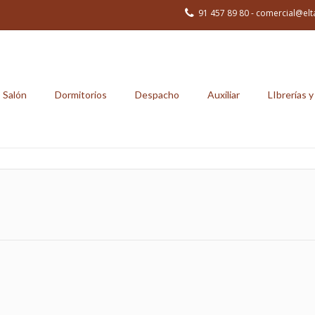
91 457 89 80 - comercial@elt
Salón
Dormitorios
Despacho
Auxiliar
LIbrerías y