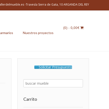
allerdelmueble.es -Travesía Sierra de Gata, 10 ARGANDA DEL REY
(0)
- 0,00€
 armarios
Nuestros proyectos
Solicitar Presupuesto
Carrito