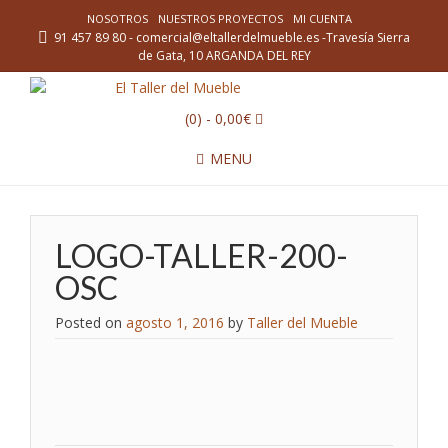
NOSOTROS
NUESTROS PROYECTOS
MI CUENTA
91 457 89 80 - comercial@eltallerdelmueble.es -Travesía Sierra
de Gata, 10 ARGANDA DEL REY
(0)
- 0,00€
MENU
LOGO-TALLER-200-
OSC
Posted on
agosto 1, 2016
by
Taller del Mueble