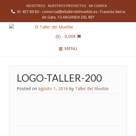
NOSOTROS
NUESTROS PROYECTOS
MI CUENTA
91 457 89 80 - comercial@eltallerdelmueble.es -Travesía Sierra
de Gata, 10 ARGANDA DEL REY
(0)
- 0,00€
MENU
LOGO-TALLER-200
Posted on
agosto 1, 2016
by
Taller del Mueble