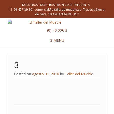
NOSOTROS
NUESTROS PROYECTOS
MI CUENTA
91 457 89 80 - comercial@eltallerdelmueble.es -Travesía Sierra
de Gata, 10 ARGANDA DEL REY
(0)
- 0,00€
MENU
3
Posted on
agosto 31, 2016
by
Taller del Mueble