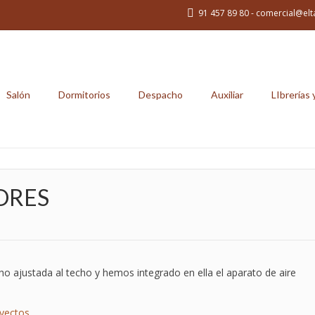
91 457 89 80 - comercial@elt
Salón
Dormitorios
Despacho
Auxiliar
LIbrerías 
ORES
cho ajustada al techo y hemos integrado en ella el aparato de aire
yectos