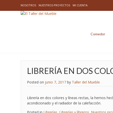
NOSOTROS
NUESTROS PROYECTOS
MI CUENTA
Comedor
LIBRERÍA EN DOS COL
Posted on
junio 7, 2017
by
Taller del Mueble
Librería en dos colores y líneas rectas, la hemos he
acondicionado y el radiador de la calefacción.
Posted in
Librerías
,
Librerías y libreros
,
Nuestros pro