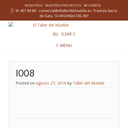
NOSOTROS
NUESTROS PROYECTOS
MI CUENTA
91 457 89 80 - comercial@eltallerdelmueble.es -Travesía Sierra
de Gata, 10 ARGANDA DEL REY
(0)
- 0,00€
MENU
l008
Posted on
agosto 27, 2016
by
Taller del Mueble