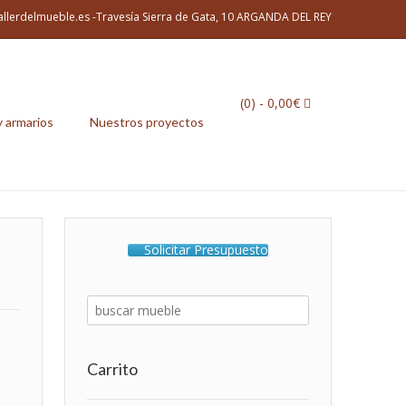
allerdelmueble.es -Travesía Sierra de Gata, 10 ARGANDA DEL REY
(0)
- 0,00€
y armarios
Nuestros proyectos
Solicitar Presupuesto
Carrito