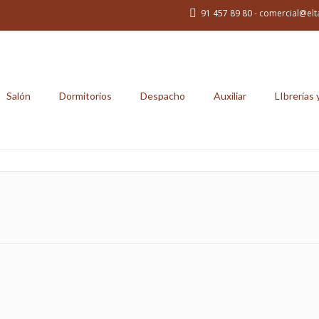
91 457 89 80 - comercial@elt
Salón
Dormitorios
Despacho
Auxiliar
LIbrerías 