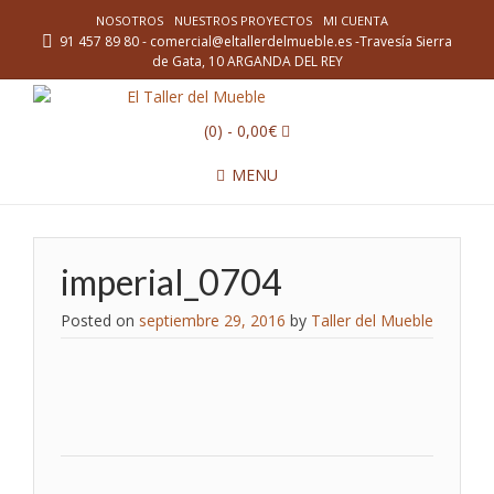
NOSOTROS
NUESTROS PROYECTOS
MI CUENTA
91 457 89 80 - comercial@eltallerdelmueble.es -Travesía Sierra
de Gata, 10 ARGANDA DEL REY
(0)
- 0,00€
MENU
imperial_0704
Posted on
septiembre 29, 2016
by
Taller del Mueble