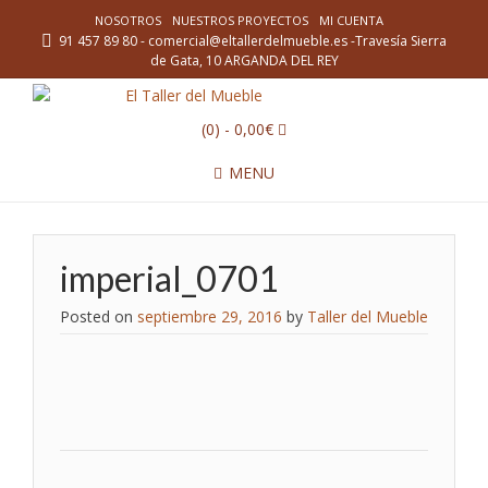
NOSOTROS
NUESTROS PROYECTOS
MI CUENTA
91 457 89 80 - comercial@eltallerdelmueble.es -Travesía Sierra
de Gata, 10 ARGANDA DEL REY
(0)
- 0,00€
MENU
imperial_0701
Posted on
septiembre 29, 2016
by
Taller del Mueble