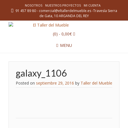
NOSOTROS
NUESTROS PROYECTOS
MI CUENTA
91 457 89 80 - comercial@eltallerdelmueble.es -Travesía Sierra
de Gata, 10 ARGANDA DEL REY
(0)
- 0,00€
MENU
galaxy_1106
Posted on
septiembre 29, 2016
by
Taller del Mueble