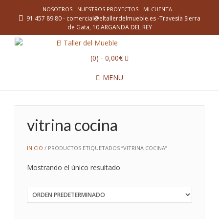
NOSOTROS
NUESTROS PROYECTOS
MI CUENTA
91 457 89 80 - comercial@eltallerdelmueble.es -Travesía Sierra
de Gata, 10 ARGANDA DEL REY
(0)
- 0,00€
MENU
vitrina cocina
INICIO
/ PRODUCTOS ETIQUETADOS “VITRINA COCINA”
Mostrando el único resultado