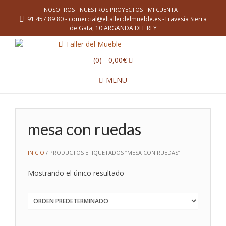
NOSOTROS
NUESTROS PROYECTOS
MI CUENTA
91 457 89 80 - comercial@eltallerdelmueble.es -Travesía Sierra
de Gata, 10 ARGANDA DEL REY
(0)
- 0,00€
MENU
mesa con ruedas
INICIO
/ PRODUCTOS ETIQUETADOS “MESA CON RUEDAS”
Mostrando el único resultado