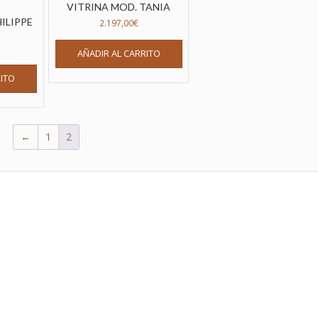
VITRINA MOD. TANIA
HILIPPE
2.197,00
€
AÑADIR AL CARRITO
RITO
←
1
2