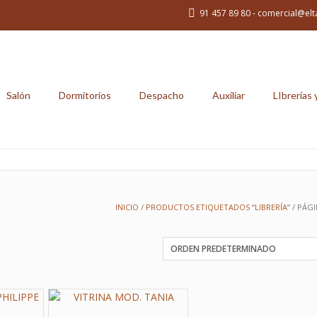
91 457 89 80 - comercial@elt
Salón
Dormitorios
Despacho
Auxiliar
LIbrerías 
INICIO
/
PRODUCTOS ETIQUETADOS “LIBRERÍA”
/ PÁGI