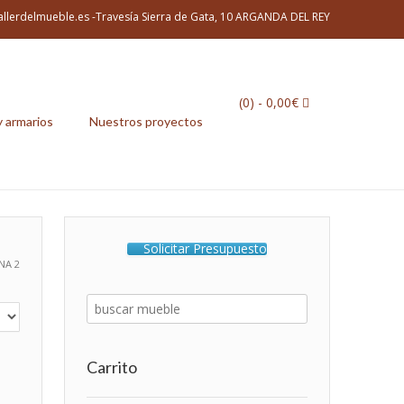
allerdelmueble.es -Travesía Sierra de Gata, 10 ARGANDA DEL REY
(0)
- 0,00€
y armarios
Nuestros proyectos
Solicitar Presupuesto
NA 2
Carrito