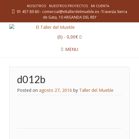
NOSOTROS
NUESTROS PROYECTOS
MI CUENTA
91 457 89 80 - comercial@eltallerdelmueble.es -Travesía Sierra
de Gata, 10 ARGANDA DEL REY
(0)
- 0,00€
MENU
d012b
Posted on
agosto 27, 2016
by
Taller del Mueble