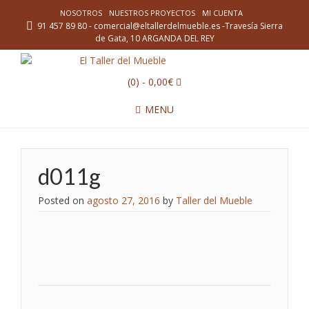
NOSOTROS
NUESTROS PROYECTOS
MI CUENTA
91 457 89 80 - comercial@eltallerdelmueble.es -Travesía Sierra
de Gata, 10 ARGANDA DEL REY
(0)
- 0,00€
MENU
d011g
Posted on
agosto 27, 2016
by
Taller del Mueble