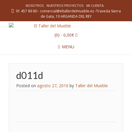
NOSOTROS
NUESTROS PROYECTOS
MI CUENTA
91 457 89 80 - comercial@eltallerdelmueble.es -Travesía Sierra
de Gata, 10 ARGANDA DEL REY
(0)
- 0,00€
MENU
d011d
Posted on
agosto 27, 2016
by
Taller del Mueble