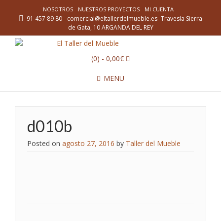
NOSOTROS
NUESTROS PROYECTOS
MI CUENTA
91 457 89 80 - comercial@eltallerdelmueble.es -Travesía Sierra
de Gata, 10 ARGANDA DEL REY
(0)
- 0,00€
MENU
d010b
Posted on
agosto 27, 2016
by
Taller del Mueble