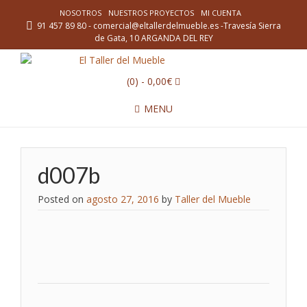
NOSOTROS
NUESTROS PROYECTOS
MI CUENTA
91 457 89 80 - comercial@eltallerdelmueble.es -Travesía Sierra
de Gata, 10 ARGANDA DEL REY
(0)
- 0,00€
MENU
d007b
Posted on
agosto 27, 2016
by
Taller del Mueble