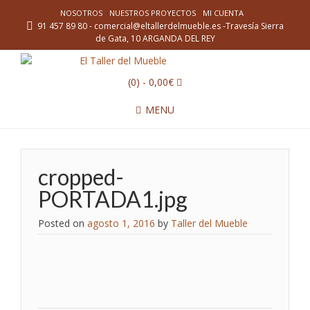
NOSOTROS
NUESTROS PROYECTOS
MI CUENTA
91 457 89 80 - comercial@eltallerdelmueble.es -Travesía Sierra
de Gata, 10 ARGANDA DEL REY
(0)
- 0,00€
MENU
cropped-
PORTADA1.jpg
Posted on
agosto 1, 2016
by
Taller del Mueble